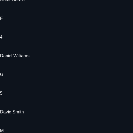
F
4
Daniel Williams
G
5
David Smith
M