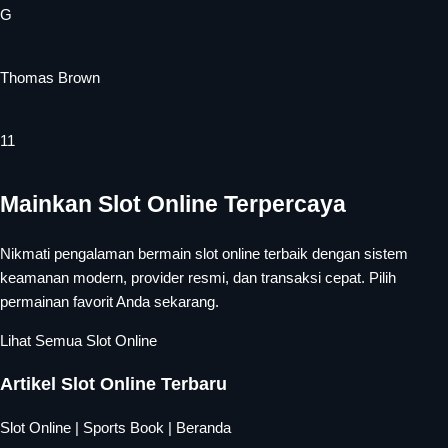
G
Thomas Brown
11
Mainkan Slot Online Terpercaya
Nikmati pengalaman bermain slot online terbaik dengan sistem
keamanan modern, provider resmi, dan transaksi cepat. Pilih
permainan favorit Anda sekarang.
Lihat Semua Slot Online
Artikel Slot Online Terbaru
Slot Online
|
Sports Book
|
Beranda