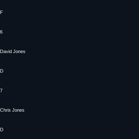
F
6
David Jones
D
7
Chris Jones
D