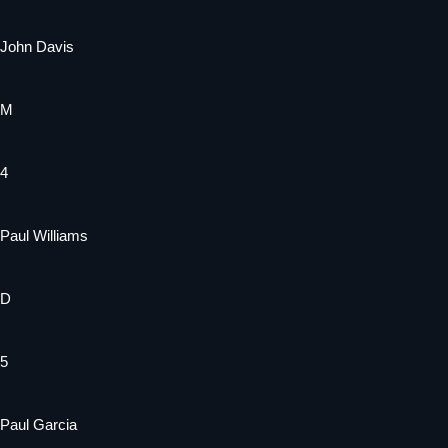
John Davis
M
4
Paul Williams
D
5
Paul Garcia