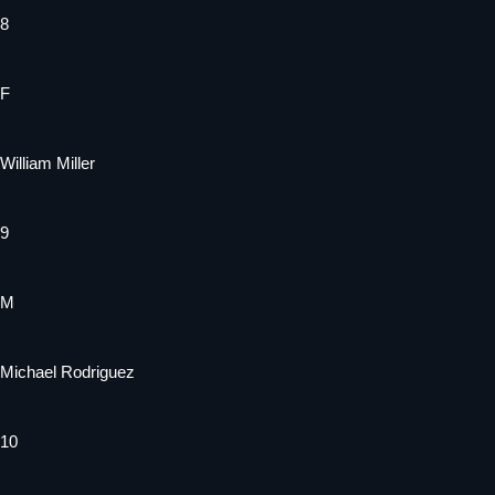
8
F
William Miller
9
M
Michael Rodriguez
10