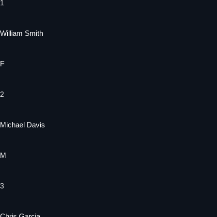
1
William Smith
F
2
Michael Davis
M
3
Chris Garcia