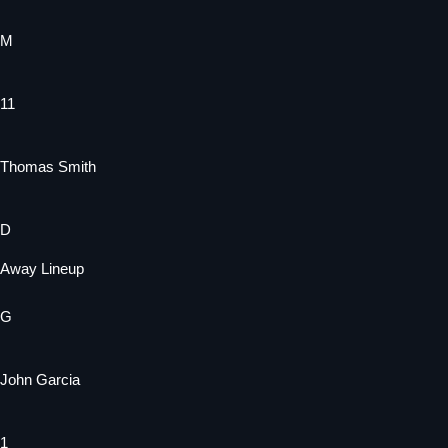
M
11
Thomas Smith
D
Away Lineup
G
John Garcia
1