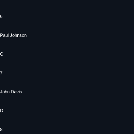
6
Paul Johnson
G
7
John Davis
D
8