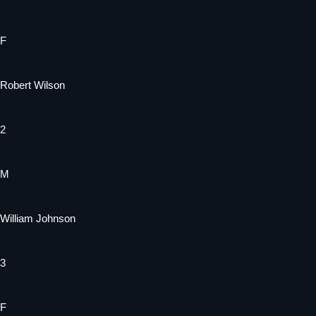
F
Robert Wilson
2
M
William Johnson
3
F