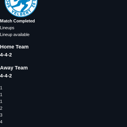
Match Completed
Lineups
Lineup available
Home Team
4-4-2
Away Team
4-4-2
1
1
1
2
3
4