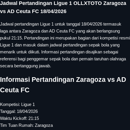
Jadwal Pertandingan Ligue 1 OLLXTOTO Zaragoza
vs AD Ceuta FC 18/04/2026
Jadwal pertandingan Ligue 1 untuk tanggal 18/04/2026 termasuk
laga antara Zaragoza dan AD Ceuta FC yang akan berlangsung
pukul 21:15. Pertandingan ini merupakan bagian dari kompetisi resmi
Ligue 1 dan masuk dalam jadwal pertandingan sepak bola yang
menarik untuk diikuti. Informasi pertandingan disajikan sebagai
referensi bagi penggemar sepak bola dan pemain taruhan olahraga
secara bertanggung jawab.
Informasi Pertandingan Zaragoza vs AD
Ceuta FC
Kompetisi: Ligue 1
Tanggal: 18/04/2026
Waktu Kickoff: 21:15
Tim Tuan Rumah: Zaragoza