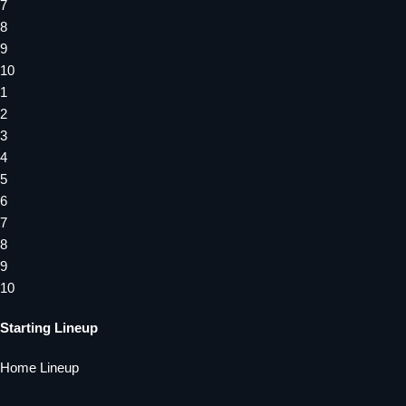
7
8
9
10
1
2
3
4
5
6
7
8
9
10
Starting Lineup
Home Lineup