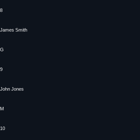
8
James Smith
G
9
John Jones
M
10