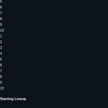
5
6
7
8
9
10
1
2
3
4
5
6
7
8
9
10
Starting Lineup