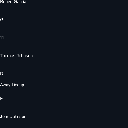
Robert Garcia
G
11
Thomas Johnson
D
Away Lineup
F
John Johnson