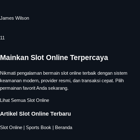
James Wilson
11
Mainkan Slot Online Terpercaya
Nikmati pengalaman bermain slot online terbaik dengan sistem
keamanan modern, provider resmi, dan transaksi cepat. Pilih
permainan favorit Anda sekarang.
Lihat Semua Slot Online
Artikel Slot Online Terbaru
Slot Online
|
Sports Book
|
Beranda