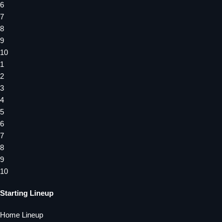
6
7
8
9
10
1
2
3
4
5
6
7
8
9
10
Starting Lineup
Home Lineup