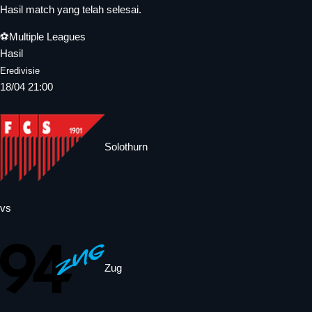
Hasil match yang telah selesai.
⚽
Multiple Leagues
Hasil
Eredivisie
18/04 21:00
Solothurn
vs
Zug