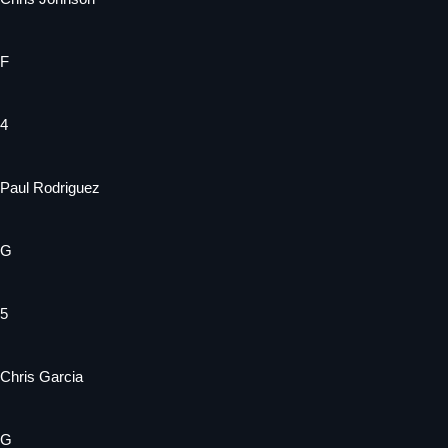
F
4
Paul Rodriguez
G
5
Chris Garcia
G