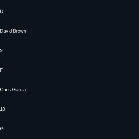
D
David Brown
9
F
Chris Garcia
10
G