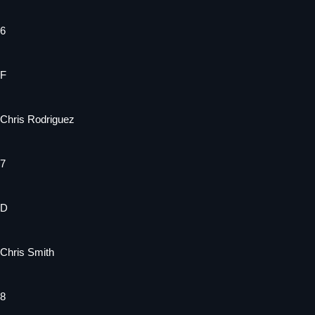
6
F
Chris Rodriguez
7
D
Chris Smith
8