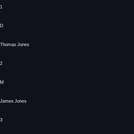
1
D
Thomas Jones
2
M
James Jones
3