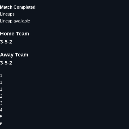
Match Completed
Lineups
Lineup available
Home Team
3-5-2
Away Team
3-5-2
1
1
1
2
3
4
5
6