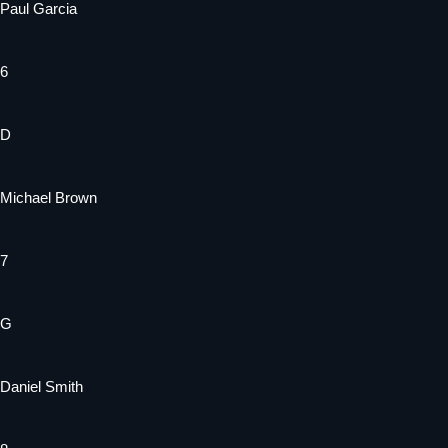
Paul Garcia
6
D
Michael Brown
7
G
Daniel Smith