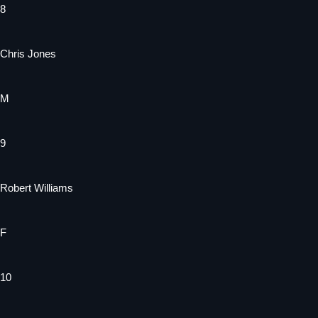
8
Chris Jones
M
9
Robert Williams
F
10