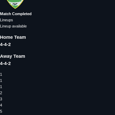
Match Completed
Lineups
Lineup available
Home Team
4-4-2
Away Team
4-4-2
1
1
1
2
3
4
5