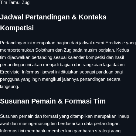
Tim Tamu: Zug
Jadwal Pertandingan & Konteks
Kompetisi
Pertandingan ini merupakan bagian dari jadwal resmi Eredivisie yang
mempertemukan Solothurn dan Zug pada musim berjalan. Kedua
tim dijadwalkan bertanding sesuai kalender kompetisi dan hasil
pertandingan ini akan menjadi bagian dari rangkaian laga dalam
Eredivisie. Informasi jadwal ini ditujukan sebagai panduan bagi
pengguna yang ingin mengikuti jalannya pertandingan secara
langsung.
Susunan Pemain & Formasi Tim
Susunan pemain dan formasi yang ditampilkan merupakan lineup
awal dari masing-masing tim berdasarkan data pertandingan.
Informasi ini membantu memberikan gambaran strategi yang