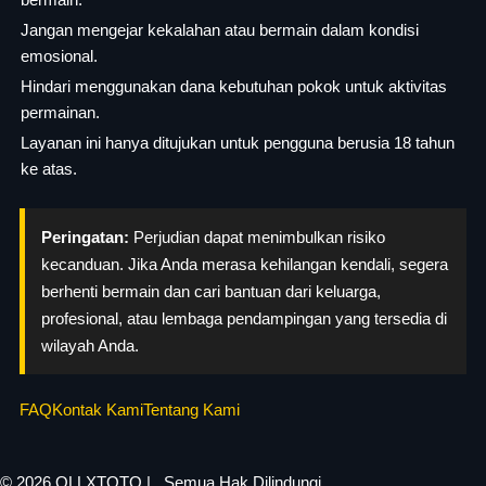
Jangan mengejar kekalahan atau bermain dalam kondisi
emosional.
Hindari menggunakan dana kebutuhan pokok untuk aktivitas
permainan.
Layanan ini hanya ditujukan untuk pengguna berusia 18 tahun
ke atas.
Peringatan:
Perjudian dapat menimbulkan risiko
kecanduan. Jika Anda merasa kehilangan kendali, segera
berhenti bermain dan cari bantuan dari keluarga,
profesional, atau lembaga pendampingan yang tersedia di
wilayah Anda.
FAQ
Kontak Kami
Tentang Kami
© 2026
OLLXTOTO
| . Semua Hak Dilindungi.