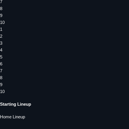
7
8
9
10
1
2
3
4
5
6
7
8
9
10
Starting Lineup
Home Lineup