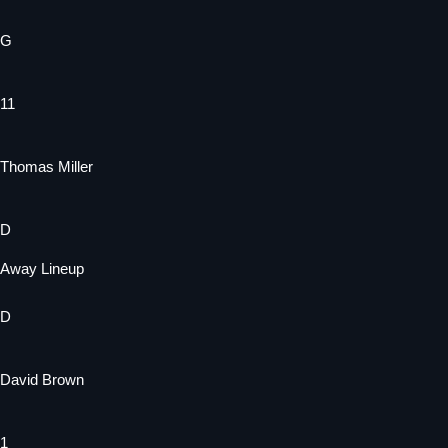
G
11
Thomas Miller
D
Away Lineup
D
David Brown
1