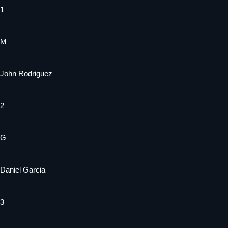
1
M
John Rodriguez
2
G
Daniel Garcia
3