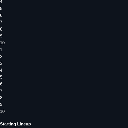
4
5
6
7
8
9
10
1
2
3
4
5
6
7
8
9
10
Starting Lineup