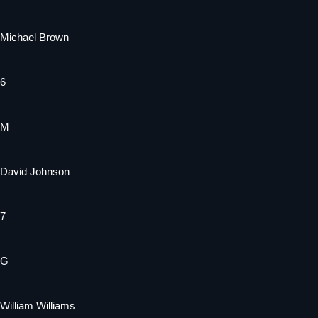
Michael Brown
6
M
David Johnson
7
G
William Williams