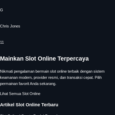
G
Chris Jones
11
Mainkan Slot Online Terpercaya
Nikmati pengalaman bermain slot online terbaik dengan sistem
keamanan modern, provider resmi, dan transaksi cepat. Pilih
permainan favorit Anda sekarang.
Lihat Semua Slot Online
Artikel Slot Online Terbaru