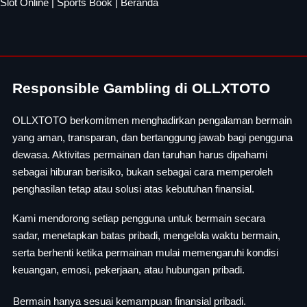
Slot Online
|
Sports Book
|
Beranda
Responsible Gambling di OLLXTOTO
OLLXTOTO berkomitmen menghadirkan pengalaman bermain
yang aman, transparan, dan bertanggung jawab bagi pengguna
dewasa. Aktivitas permainan dan taruhan harus dipahami
sebagai hiburan berisiko, bukan sebagai cara memperoleh
penghasilan tetap atau solusi atas kebutuhan finansial.
Kami mendorong setiap pengguna untuk bermain secara
sadar, menetapkan batas pribadi, mengelola waktu bermain,
serta berhenti ketika permainan mulai memengaruhi kondisi
keuangan, emosi, pekerjaan, atau hubungan pribadi.
Bermain hanya sesuai kemampuan finansial pribadi.