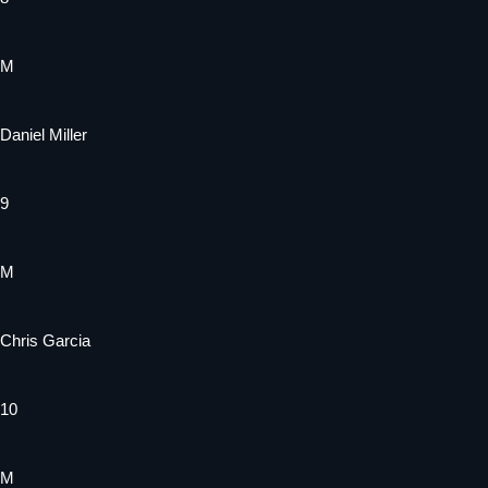
M
Daniel Miller
9
M
Chris Garcia
10
M