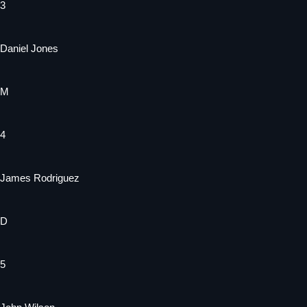
3
Daniel Jones
M
4
James Rodriguez
D
5