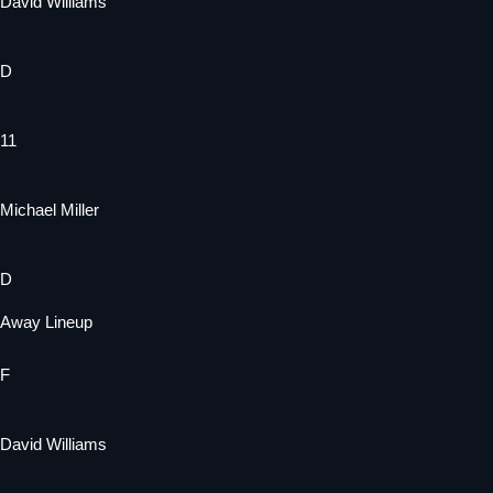
David Williams
D
11
Michael Miller
D
Away Lineup
F
David Williams