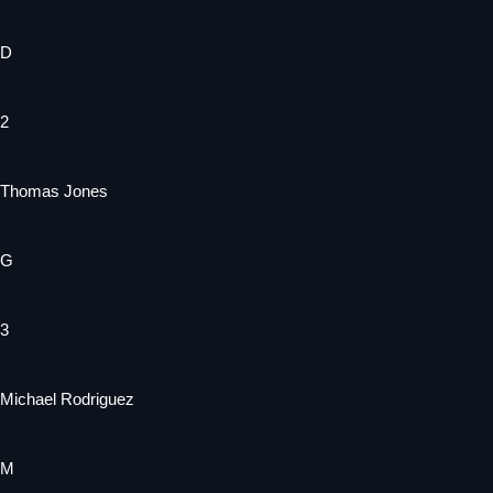
D
2
Thomas Jones
G
3
Michael Rodriguez
M