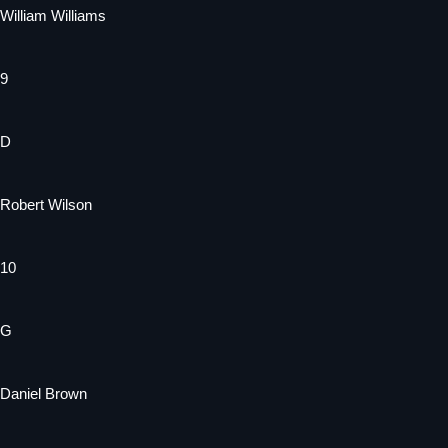
William Williams
9
D
Robert Wilson
10
G
Daniel Brown