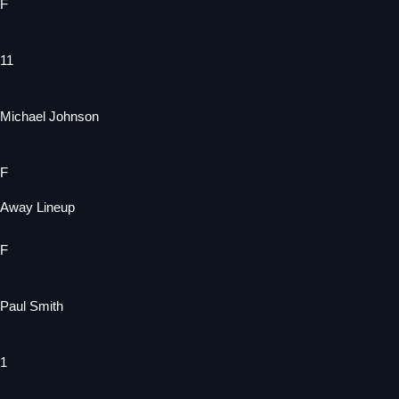
F
11
Michael Johnson
F
Away Lineup
F
Paul Smith
1