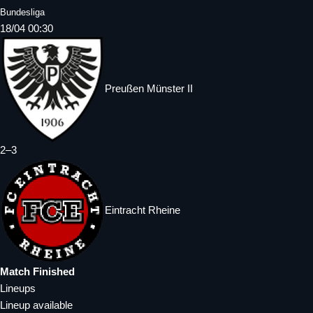
Bundesliga
18/04 00:30
Preußen Münster II
2
–
3
Eintracht Rheine
Match Finished
Lineups
Lineup available