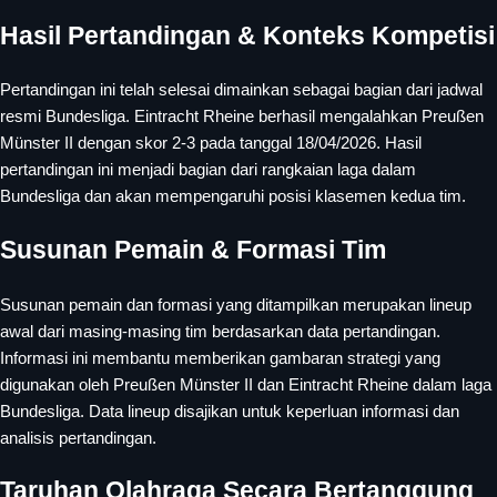
Hasil Pertandingan & Konteks Kompetisi
Pertandingan ini telah selesai dimainkan sebagai bagian dari jadwal
resmi Bundesliga. Eintracht Rheine berhasil mengalahkan Preußen
Münster II dengan skor 2-3 pada tanggal 18/04/2026. Hasil
pertandingan ini menjadi bagian dari rangkaian laga dalam
Bundesliga dan akan mempengaruhi posisi klasemen kedua tim.
Susunan Pemain & Formasi Tim
Susunan pemain dan formasi yang ditampilkan merupakan lineup
awal dari masing-masing tim berdasarkan data pertandingan.
Informasi ini membantu memberikan gambaran strategi yang
digunakan oleh Preußen Münster II dan Eintracht Rheine dalam laga
Bundesliga. Data lineup disajikan untuk keperluan informasi dan
analisis pertandingan.
Taruhan Olahraga Secara Bertanggung