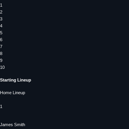
1
2
3
4
5
6
7
8
9
10
Starting Lineup
Home Lineup
1
James Smith