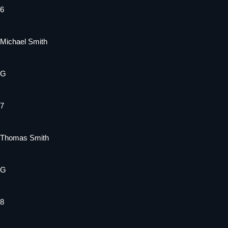
6
Michael Smith
G
7
Thomas Smith
G
8