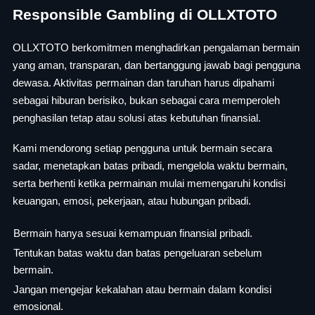
Responsible Gambling di OLLXTOTO
OLLXTOTO berkomitmen menghadirkan pengalaman bermain
yang aman, transparan, dan bertanggung jawab bagi pengguna
dewasa. Aktivitas permainan dan taruhan harus dipahami
sebagai hiburan berisiko, bukan sebagai cara memperoleh
penghasilan tetap atau solusi atas kebutuhan finansial.
Kami mendorong setiap pengguna untuk bermain secara
sadar, menetapkan batas pribadi, mengelola waktu bermain,
serta berhenti ketika permainan mulai memengaruhi kondisi
keuangan, emosi, pekerjaan, atau hubungan pribadi.
Bermain hanya sesuai kemampuan finansial pribadi.
Tentukan batas waktu dan batas pengeluaran sebelum
bermain.
Jangan mengejar kekalahan atau bermain dalam kondisi
emosional.