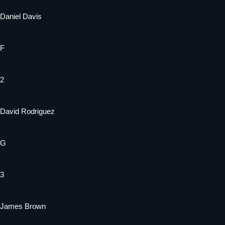
Daniel Davis
F
2
David Rodriguez
G
3
James Brown