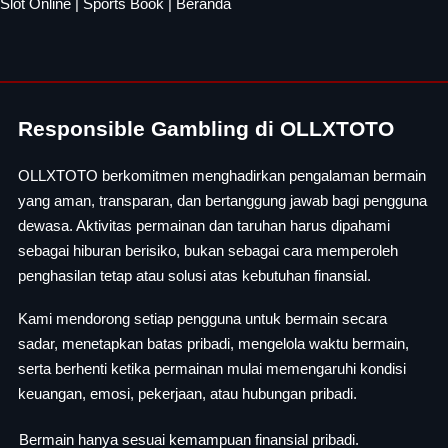
Slot Online
|
Sports Book
|
Beranda
Responsible Gambling di OLLXTOTO
OLLXTOTO berkomitmen menghadirkan pengalaman bermain
yang aman, transparan, dan bertanggung jawab bagi pengguna
dewasa. Aktivitas permainan dan taruhan harus dipahami
sebagai hiburan berisiko, bukan sebagai cara memperoleh
penghasilan tetap atau solusi atas kebutuhan finansial.
Kami mendorong setiap pengguna untuk bermain secara
sadar, menetapkan batas pribadi, mengelola waktu bermain,
serta berhenti ketika permainan mulai memengaruhi kondisi
keuangan, emosi, pekerjaan, atau hubungan pribadi.
Bermain hanya sesuai kemampuan finansial pribadi.