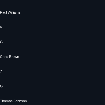
Paul Williams
6
G
Chris Brown
7
G
Thomas Johnson