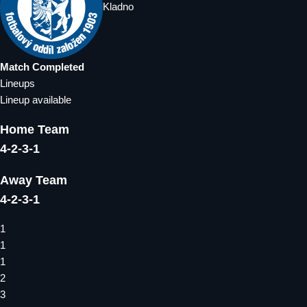
Kladno
Match Completed
Lineups
Lineup available
Home Team
4-2-3-1
Away Team
4-2-3-1
1
1
1
2
3