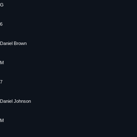
G
6
Daniel Brown
M
7
Daniel Johnson
M