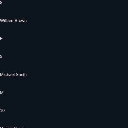
8
William Brown
F
9
Michael Smith
M
10