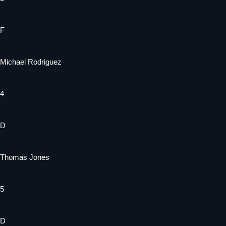
F
Michael Rodriguez
4
D
Thomas Jones
5
D