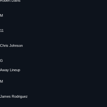
Robert Davis
M
11
Chris Johnson
G
Away Lineup
M
James Rodriguez