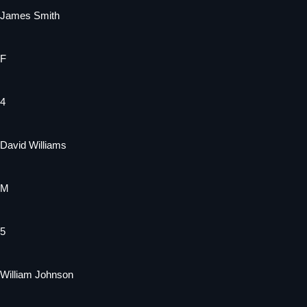
James Smith
F
4
David Williams
M
5
William Johnson