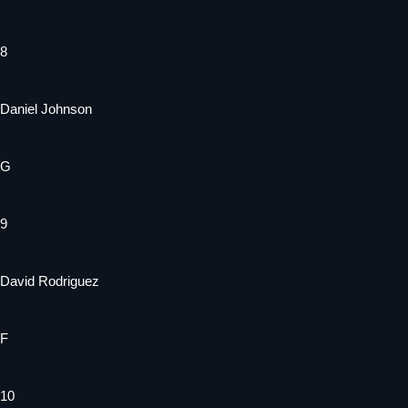
8
Daniel Johnson
G
9
David Rodriguez
F
10