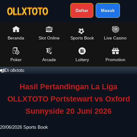
Daftar
Masuk
Beranda
Slot Online
Sports Book
Live Casino
Poker
Arcade
Lottery
Promotion
ollxtoto
Hasil Pertandingan La Liga
OLLXTOTO Portstewart vs Oxford
Sunnyside 20 Juni 2026
20/06/2026
Sports Book