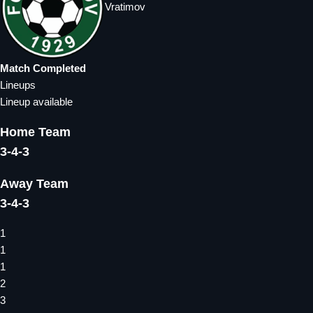
Vratimov
Match Completed
Lineups
Lineup available
Home Team
3-4-3
Away Team
3-4-3
1
1
1
2
3