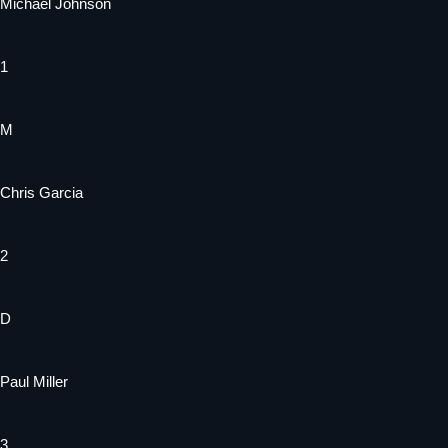
Michael Johnson
1
M
Chris Garcia
2
D
Paul Miller
3