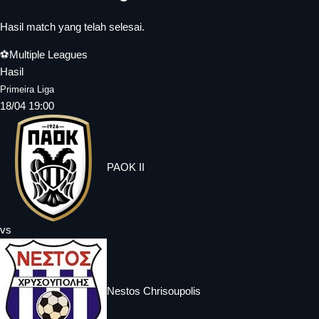
Hasil match yang telah selesai.
⚽
Multiple Leagues
Hasil
Primeira Liga
18/04 19:00
PAOK II
vs
Nestos Chrisoupolis