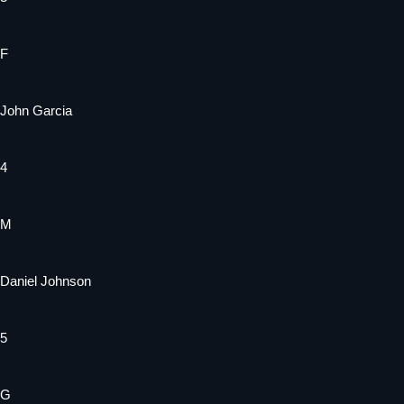
F
John Garcia
4
M
Daniel Johnson
5
G