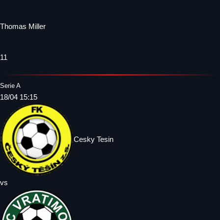
Thomas Miller
11
Serie A
18/04 15:15
Cesky Tesin
vs