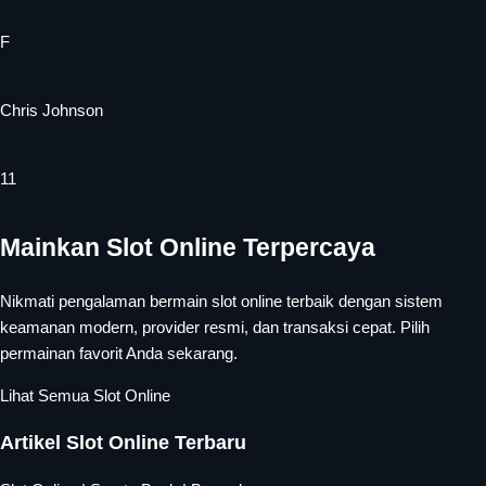
F
Chris Johnson
11
Mainkan Slot Online Terpercaya
Nikmati pengalaman bermain slot online terbaik dengan sistem
keamanan modern, provider resmi, dan transaksi cepat. Pilih
permainan favorit Anda sekarang.
Lihat Semua Slot Online
Artikel Slot Online Terbaru