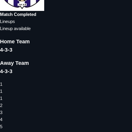
Match Completed
Lineups
Lineup available
Home Team
4-3-3
Away Team
4-3-3
1
1
1
2
3
4
5