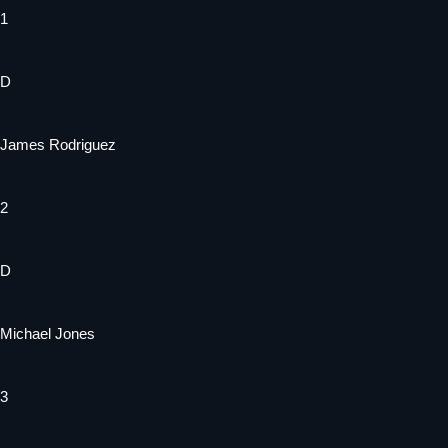
1
D
James Rodriguez
2
D
Michael Jones
3