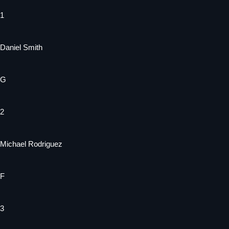
1
Daniel Smith
G
2
Michael Rodriguez
F
3