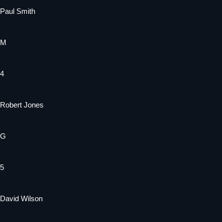
Paul Smith
M
4
Robert Jones
G
5
David Wilson