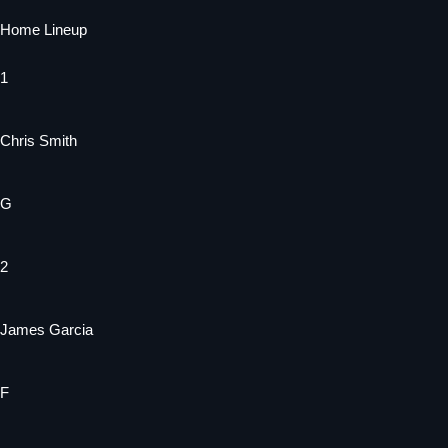
Home Lineup
1
Chris Smith
G
2
James Garcia
F