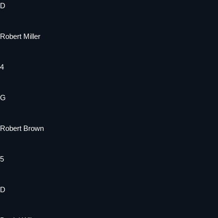
D
Robert Miller
4
G
Robert Brown
5
D