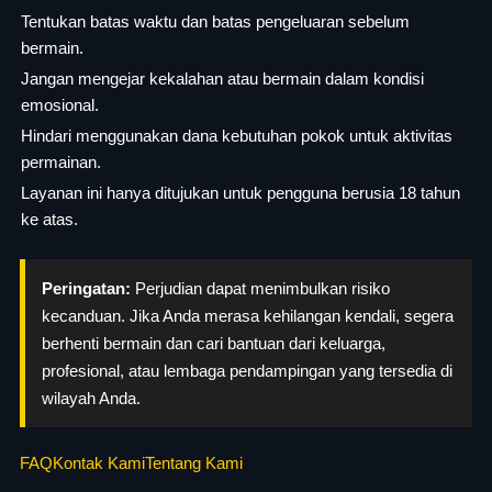
Tentukan batas waktu dan batas pengeluaran sebelum
bermain.
Jangan mengejar kekalahan atau bermain dalam kondisi
emosional.
Hindari menggunakan dana kebutuhan pokok untuk aktivitas
permainan.
Layanan ini hanya ditujukan untuk pengguna berusia 18 tahun
ke atas.
Peringatan:
Perjudian dapat menimbulkan risiko
kecanduan. Jika Anda merasa kehilangan kendali, segera
berhenti bermain dan cari bantuan dari keluarga,
profesional, atau lembaga pendampingan yang tersedia di
wilayah Anda.
FAQ
Kontak Kami
Tentang Kami