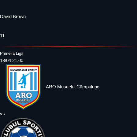
David Brown
11
Primeira Liga
18/04 21:00
ARO Muscelul Câmpulung
vs