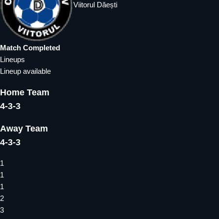
Viitorul Dăești
Match Completed
Lineups
Lineup available
Home Team
4-3-3
Away Team
4-3-3
1
1
1
2
3