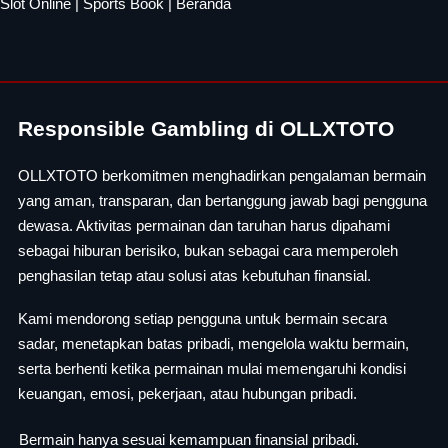
Slot Online
|
Sports Book
|
Beranda
Responsible Gambling di OLLXTOTO
OLLXTOTO berkomitmen menghadirkan pengalaman bermain
yang aman, transparan, dan bertanggung jawab bagi pengguna
dewasa. Aktivitas permainan dan taruhan harus dipahami
sebagai hiburan berisiko, bukan sebagai cara memperoleh
penghasilan tetap atau solusi atas kebutuhan finansial.
Kami mendorong setiap pengguna untuk bermain secara
sadar, menetapkan batas pribadi, mengelola waktu bermain,
serta berhenti ketika permainan mulai memengaruhi kondisi
keuangan, emosi, pekerjaan, atau hubungan pribadi.
Bermain hanya sesuai kemampuan finansial pribadi.