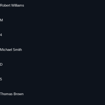
Robert Williams
M
4
Michael Smith
D
5
Thomas Brown