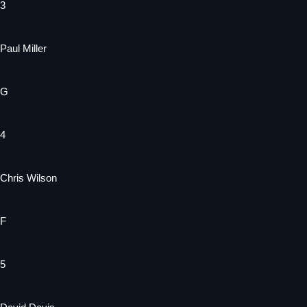
3
Paul Miller
G
4
Chris Wilson
F
5