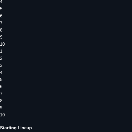
4
5
6
7
8
9
10
1
2
3
4
5
6
7
8
9
10
Starting Lineup