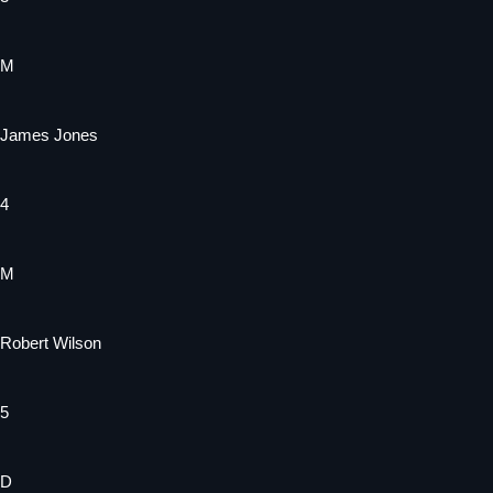
M
James Jones
4
M
Robert Wilson
5
D