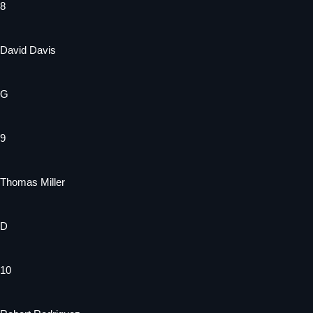
8
David Davis
G
9
Thomas Miller
D
10