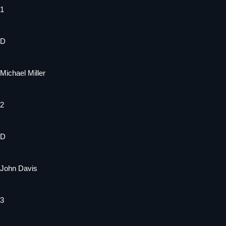
1
D
Michael Miller
2
D
John Davis
3