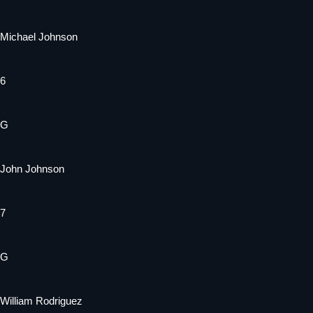
Michael Johnson
6
G
John Johnson
7
G
William Rodriguez