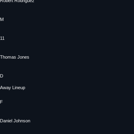
Robert Rodriguez
M
11
Thomas Jones
D
Away Lineup
F
Daniel Johnson