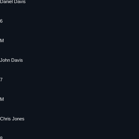
Daniel Davis
6
M
John Davis
7
M
Chris Jones
8