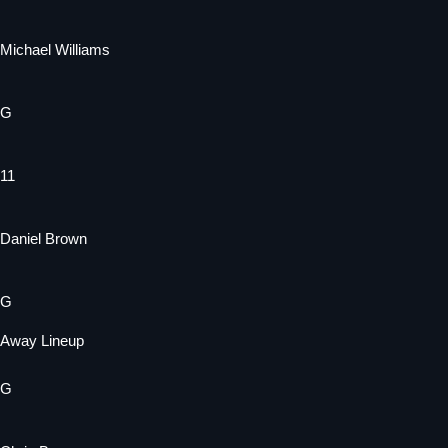
Michael Williams
G
11
Daniel Brown
G
Away Lineup
G