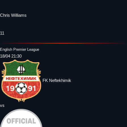
Chris Williams
11
English Premier League
18/04 21:30
FK Neftekhimik
vs