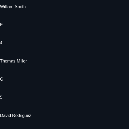
William Smith
F
4
Thomas Miller
G
5
David Rodriguez