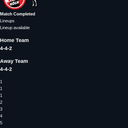
Match Completed
Lineups
Lineup available
Home Team
4-4-2
Away Team
4-4-2
1
1
1
2
3
4
5