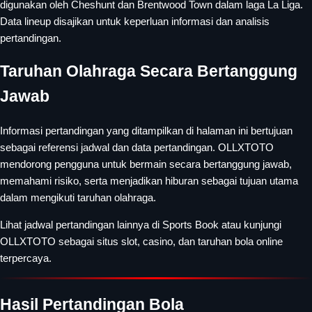
digunakan oleh Cheshunt dan Brentwood Town dalam laga La Liga.
Data lineup disajikan untuk keperluan informasi dan analisis
pertandingan.
Taruhan Olahraga Secara Bertanggung
Jawab
Informasi pertandingan yang ditampilkan di halaman ini bertujuan
sebagai referensi jadwal dan data pertandingan. OLLXTOTO
mendorong pengguna untuk bermain secara bertanggung jawab,
memahami risiko, serta menjadikan hiburan sebagai tujuan utama
dalam mengikuti taruhan olahraga.
Lihat jadwal pertandingan lainnya di
Sports Book
atau kunjungi
OLLXTOTO
sebagai situs slot, casino, dan taruhan bola online
terpercaya.
Hasil Pertandingan Bola