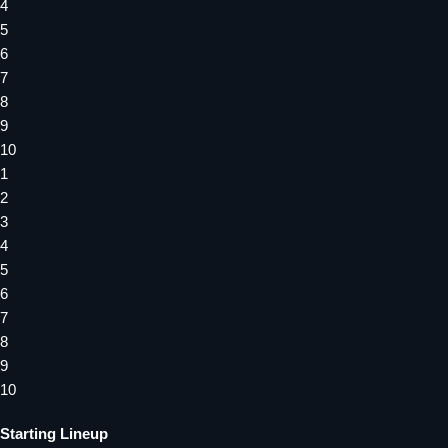
4
5
6
7
8
9
10
1
2
3
4
5
6
7
8
9
10
Starting Lineup