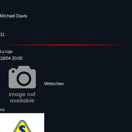
Michael Davis
11
La Liga
18/04 20:00
Wetschen
vs