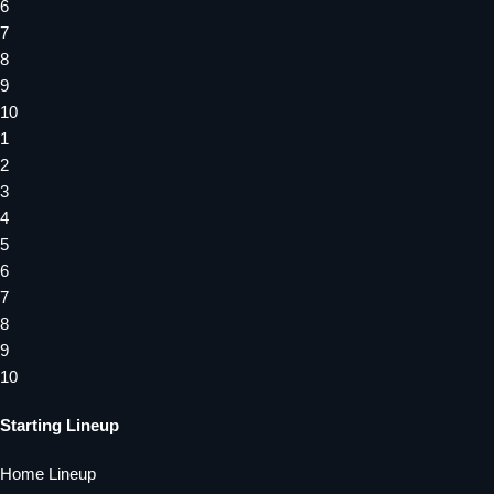
6
7
8
9
10
1
2
3
4
5
6
7
8
9
10
Starting Lineup
Home Lineup