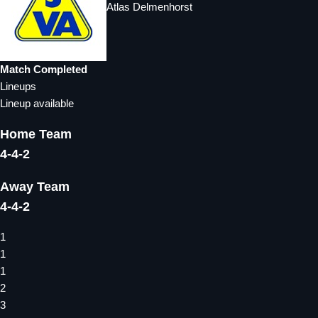
Atlas Delmenhorst
Match Completed
Lineups
Lineup available
Home Team
4-4-2
Away Team
4-4-2
1
1
1
2
3