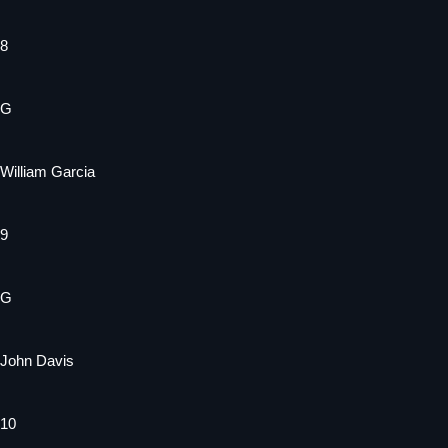
8
G
William Garcia
9
G
John Davis
10