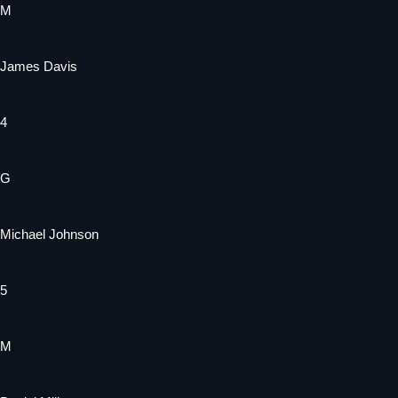
M
James Davis
4
G
Michael Johnson
5
M