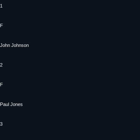
1
F
John Johnson
2
F
Paul Jones
3