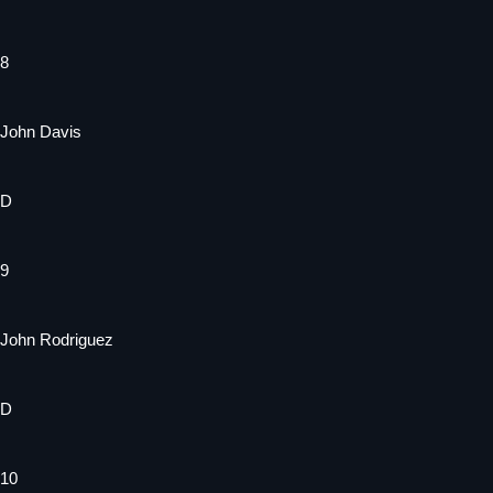
8
John Davis
D
9
John Rodriguez
D
10