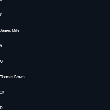
F
James Miller
9
G
Thomas Brown
10
D