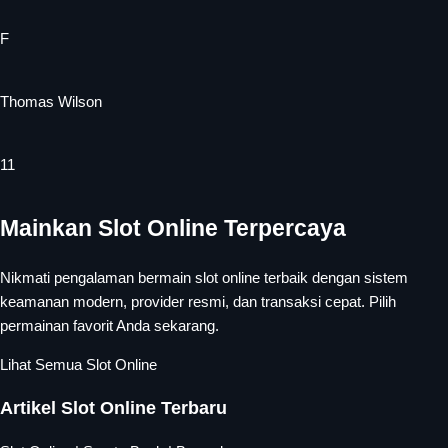
F
Thomas Wilson
11
Mainkan Slot Online Terpercaya
Nikmati pengalaman bermain slot online terbaik dengan sistem
keamanan modern, provider resmi, dan transaksi cepat. Pilih
permainan favorit Anda sekarang.
Lihat Semua Slot Online
Artikel Slot Online Terbaru