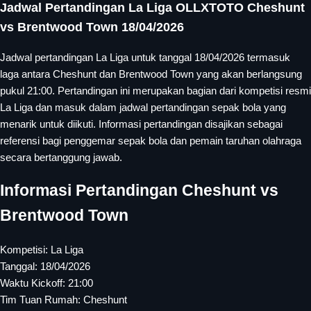
Jadwal Pertandingan La Liga OLLXTOTO Cheshunt
vs Brentwood Town 18/04/2026
Jadwal pertandingan La Liga untuk tanggal 18/04/2026 termasuk
laga antara Cheshunt dan Brentwood Town yang akan berlangsung
pukul 21:00. Pertandingan ini merupakan bagian dari kompetisi resmi
La Liga dan masuk dalam jadwal pertandingan sepak bola yang
menarik untuk diikuti. Informasi pertandingan disajikan sebagai
referensi bagi penggemar sepak bola dan pemain taruhan olahraga
secara bertanggung jawab.
Informasi Pertandingan Cheshunt vs
Brentwood Town
Kompetisi: La Liga
Tanggal: 18/04/2026
Waktu Kickoff: 21:00
Tim Tuan Rumah: Cheshunt