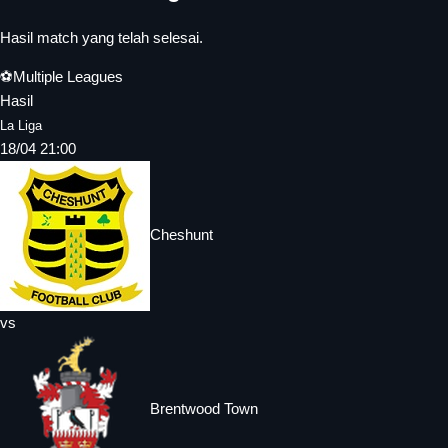
Hasil match yang telah selesai.
⚽
Multiple Leagues
Hasil
La Liga
18/04 21:00
Cheshunt
vs
Brentwood Town