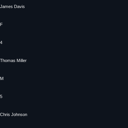
James Davis
F
4
Thomas Miller
M
5
Chris Johnson