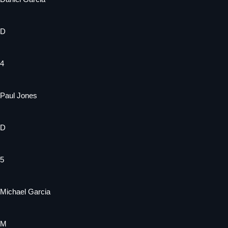
D
4
Paul Jones
D
5
Michael Garcia
M