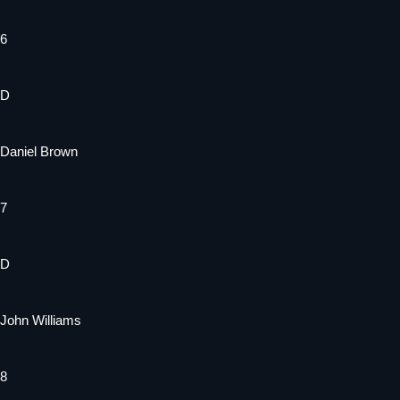
6
D
Daniel Brown
7
D
John Williams
8