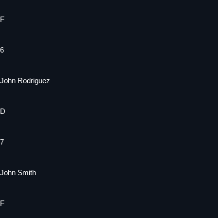
F
6
John Rodriguez
D
7
John Smith
F