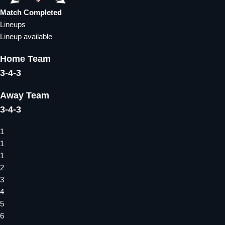
Match Completed
Lineups
Lineup available
Home Team
3-4-3
Away Team
3-4-3
1
1
1
2
3
4
5
6