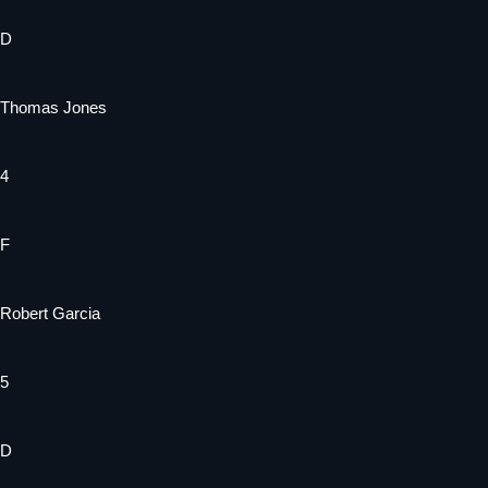
D
Thomas Jones
4
F
Robert Garcia
5
D