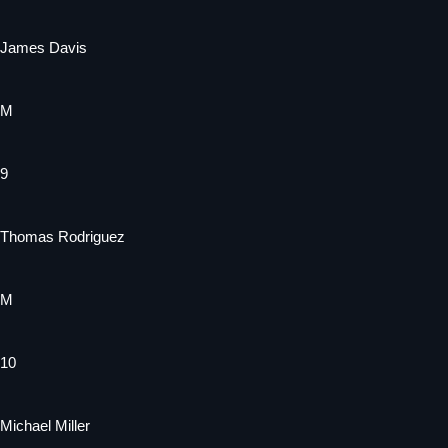
James Davis
M
9
Thomas Rodriguez
M
10
Michael Miller