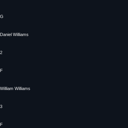
G
Daniel Williams
2
F
William Williams
3
F