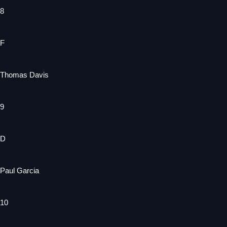
8
F
Thomas Davis
9
D
Paul Garcia
10