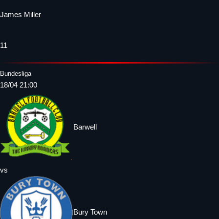
James Miller
11
Bundesliga
18/04 21:00
Barwell
vs
Bury Town