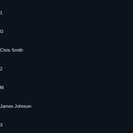
1
G
Chris Smith
2
M
James Johnson
3