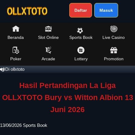
Daftar
Masuk
Beranda
Slot Online
Sports Book
Live Casino
Poker
Arcade
Lottery
Promotion
ollxtoto
Hasil Pertandingan La Liga
OLLXTOTO Bury vs Witton Albion 13
Juni 2026
13/06/2026
Sports Book