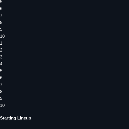
5
6
7
8
9
10
1
2
3
4
5
6
7
8
9
10
Starting Lineup