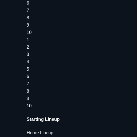
6
7
8
9
10
1
2
3
4
5
6
7
8
9
10
Starting Lineup
Home Lineup