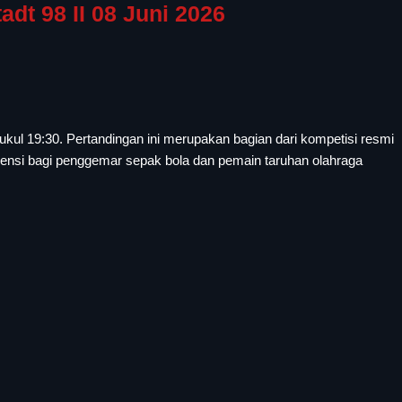
dt 98 II 08 Juni 2026
ukul 19:30. Pertandingan ini merupakan bagian dari kompetisi resmi
erensi bagi penggemar sepak bola dan pemain taruhan olahraga