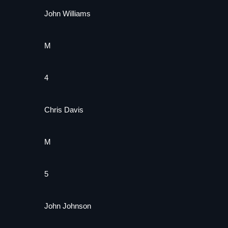
John Williams
M
4
Chris Davis
M
5
John Johnson