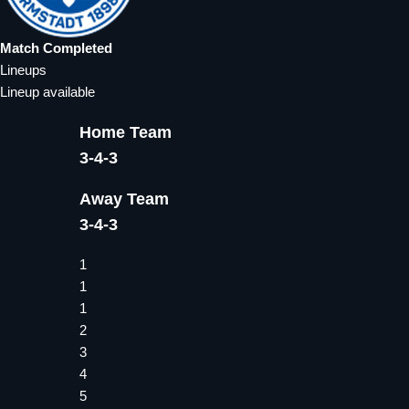
Match Completed
Lineups
Lineup available
Home Team
3-4-3
Away Team
3-4-3
1
1
1
2
3
4
5